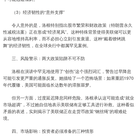
（3）经济韧性的“意外支撑”
令人意外的是，洛根特别指出股市繁荣和财政政策（特朗普永久
性减税法案）正在形成“经济尾风”。这种特殊背景使得美联储可以更
从容地维持高利率，而不必担心立刻引发衰退。这种“戴着镣铐跳
舞”的经济韧性，在全球央行中都属罕见案例。
三、风险警示：两大政策陷阱不可不防
洛根在演讲中罕见地使用了“创伤”这个强烈词汇，警告过早降息
可能引发更严重的通胀反复。她描绘了一个恐怖场景：如果重蹈1970
年代覆辙，美国可能面临长达数年的滞胀噩梦。
但另一方面，过度延迟降息同样危险。洛根承认这可能造成“就业
市场超调”，不过她自信地表示美联储有足够工具进行补救。这种看似
矛盾的表述，实则揭示了美联储正在走货币政策“钢丝绳”的艰难处
境。
四、市场影响：投资者必须准备的三种情形