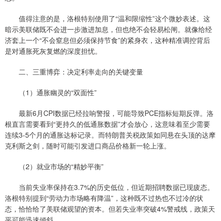
值得注意的是，洛根特别使用了“温和限缩性”这个微妙表述。这
暗示美联储既不会进一步激进加息，但也绝不会轻易松闸。就像给经
济套上一个“不会窒息但必须保持节食”的紧身衣，这种精准调控背后
是对通胀死灰复燃的深度担忧。
二、三重博弈：决定利率走向的关键变量
（1）通胀幽灵的“双面性”
最新6月CPI数据已经拉响警报，可能导致PCE指标短期反弹。洛
根直言需要看到“更持久的低通胀数据”才会放心，这意味着至少需要
连续3-5个月的通胀达标记录。而特朗普关税政策如同悬在头顶的达摩
克利斯之剑，随时可能引发进口商品价格新一轮上涨。
（2）就业市场的“精妙平衡”
当前失业率保持在3.7%的历史低位，但近期招聘数据已现疲态。
洛根特别提到“劳动力市场略有降温”，这种既不过热也不过冷的状
态，恰恰给了美联储观望的资本。但若失业率突破4%警戒线，政策天
平可能迅速倾斜。