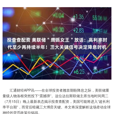
汇通财经APP讯——在全球投资者翘首期盼降息之际，美联储重
量级人物洛根突然投下“震撼弹”。这位达拉斯联储主席当地时间周二
（7月15日）晚上最新表态揭示投查查配资，美国可能将进入“超长利
率平台期”，而背后暗藏三大博弈关键。本文将深度解析这场牵动全球
神经的货币政策拉锯战。