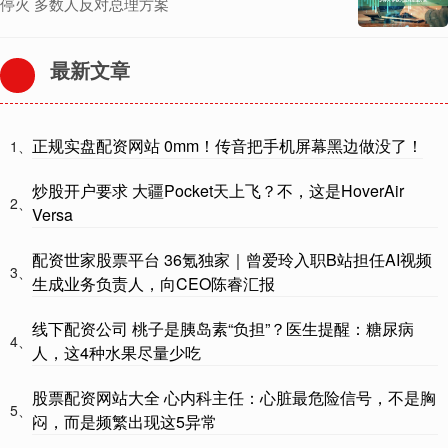
停火 多数人反对总理方案
最新文章
正规实盘配资网站 0mm！传音把手机屏幕黑边做没了！
1、
炒股开户要求 大疆Pocket天上飞？不，这是HoverAir
2、
Versa
配资世家股票平台 36氪独家｜曾爱玲入职B站担任AI视频
3、
生成业务负责人，向CEO陈睿汇报
线下配资公司 桃子是胰岛素“负担”？医生提醒：糖尿病
4、
人，这4种水果尽量少吃
股票配资网站大全 心内科主任：心脏最危险信号，不是胸
5、
闷，而是频繁出现这5异常