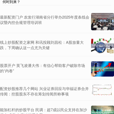
何时到来？
最新配资门户 农发行湖南省分行举办2025年度条线会
议暨内控合规管理培训班
线上炒股配资之家网 和讯投顾刘昌松：A股放量大
跌，下周确认这一点尤为关键
股票开户 英飞凌潘大伟：有信心帮助客户破除市场
的“内卷”
配资炒股推荐几个网站 兴业证券回应与华福证券合并
传闻：控股股东不存在筹划传闻所称事项
能加杠杆的炒股平台 民调：超7成以民众支持在加沙