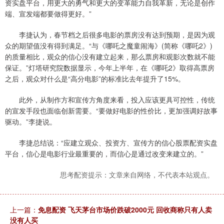
资实盘平台，用更大的勇气和更大的变革能力自我革新，无论是创作
端、宣发端都要做得更好。”
李捷认为，春节档之后很多电影的票房没有达到预期，是因为观
众的期望值没有得到满足。“与《哪吒之魔童闹海》(简称《哪吒2》)
的质量相比，观众的信心没有建立起来，那么票房和观影次数就不能
保证。”灯塔研究院数据显示，今年上半年，在《哪吒2》取得高票房
之后，观众对什么是“高分电影”的标准比去年提升了15%。
此外，从制作方和宣传方角度来看，投入应该更具可控性，传统
的宣发手段也面临创新需要。“要做好电影的性价比，更加强调好故事
驱动。”李捷说。
李捷总结说：“应建立观众、投资方、宣传方的信心股票配资实盘
平台，信心是电影行业最重要的，而信心是通过改变来建立的。”
思考配资提示：文章来自网络，不代表本站观点。
上一篇：
免息配资 飞天茅台市场价跌破2000元 回收商称只有人卖
没有人买