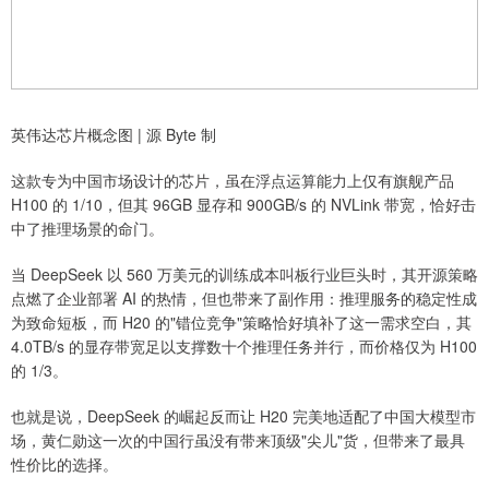
英伟达芯片概念图 | 源 Byte 制
这款专为中国市场设计的芯片，虽在浮点运算能力上仅有旗舰产品
H100 的 1/10，但其 96GB 显存和 900GB/s 的 NVLink 带宽，恰好击
中了推理场景的命门。
当 DeepSeek 以 560 万美元的训练成本叫板行业巨头时，其开源策略
点燃了企业部署 AI 的热情，但也带来了副作用：推理服务的稳定性成
为致命短板，而 H20 的"错位竞争"策略恰好填补了这一需求空白，其
4.0TB/s 的显存带宽足以支撑数十个推理任务并行，而价格仅为 H100
的 1/3。
也就是说，DeepSeek 的崛起反而让 H20 完美地适配了中国大模型市
场，黄仁勋这一次的中国行虽没有带来顶级"尖儿"货，但带来了最具
性价比的选择。