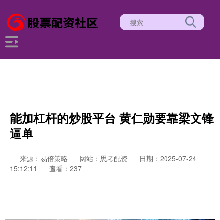
能加杠杆的炒股平台 黄仁勋要靠梁文锋
逼单
来源：易倍策略
网站：思考配资
日期：2025-07-24
15:12:11
查看：237