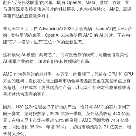
翻开"反英伟达联盟"的名单，既有 OpenAI、Meta、微软、谷歌、亚
马逊等深度依赖英伟达芯片的科技巨头，也包括英特尔、AMD、高通
等英伟达的直接竞争对手。
来到今年 6 月，在 AdvancingAI 2025 大会现场，OpenAI 的 CEO 萨
姆 · 奥特曼明确表示，OpenAI 未来将使用 AMD 的 AI 芯片。正在构
建"芯片 - 模型 - 生态"三位一体的全新生态。
这种顶级 AI 模型厂商与芯片厂商深度合作的模式，可能会引发其他
AI 领军企业效仿，加速它们在芯片领域的布局。
AMD 作为英伟达的老对手，在苏姿丰的带领下，凭借在 CPU 和 GPU
方面的建树，提供在性能上能与市场领导者匹敌甚至在某些单点上有
所超越、但在成本上更具优势的产品，以此吸引那些对价格敏感或者
寻求替代供应商的客户。
因此，H20 这种性能被打了折扣的产品，恰好与 AMD 的芯片来到了
同一赛道。据财报数据，2025 年第一季度，英伟达营收达 440 亿美
元，在独立显卡市场占据超 90% 的份额；AMD 同期营收 74.4 亿美
元，同比增长 35.9%（年增 36%），超出市场预期的 71 亿美元，增
长势头强劲。