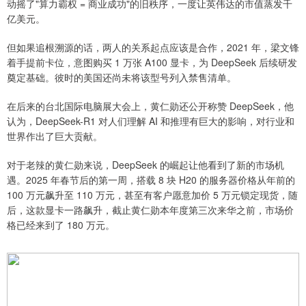
动摇了"算力霸权 = 商业成功"的旧秩序，一度让英伟达的市值蒸发千
亿美元。
但如果追根溯源的话，两人的关系起点应该是合作，2021 年，梁文锋
着手提前卡位，意图购买 1 万张 A100 显卡，为 DeepSeek 后续研发
奠定基础。彼时的美国还尚未将该型号列入禁售清单。
在后来的台北国际电脑展大会上，黄仁勋还公开称赞 DeepSeek，他
认为，DeepSeek-R1 对人们理解 AI 和推理有巨大的影响，对行业和
世界作出了巨大贡献。
对于老辣的黄仁勋来说，DeepSeek 的崛起让他看到了新的市场机
遇。2025 年春节后的第一周，搭载 8 块 H20 的服务器价格从年前的
100 万元飙升至 110 万元，甚至有客户愿意加价 5 万元锁定现货，随
后，这款显卡一路飙升，截止黄仁勋本年度第三次来华之前，市场价
格已经来到了 180 万元。