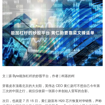
文 | 源 Byte能加杠杆的炒股平台，作者 | 柯基的柯
穿着皮衣顶着北京的大太阳，英伟达 CEO 黄仁勋可不想自己今年第
三次的中国之行，就仅仅收获一张跟小米创始人雷军的合影。
次日，也就是 7 月 15 日，黄仁勋宣布 H20 芯片恢复对华销售，声称