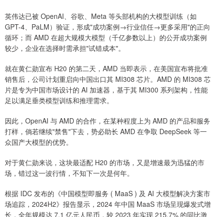
英伟达已被 OpenAI、谷歌、Meta 等头部机构的大模型训练（如
GPT-4、PaLM）验证，形成"成功案例→行业信任→更多采用"的正向
循环；而 AMD 在超大规模大模型（千亿参数以上）的公开成功案例
较少，企业在选择时需承担"试错成本"。
就在黄仁勋宣布 H20 的第二天，AMD 当即表示，在美国宣布将批准
销售后，公司计划重启向中国出口其 MI308 芯片。AMD 的 MI308 芯
片是专为中国市场设计的 AI 加速器，基于其 MI300 系列架构，性能
足以满足垂类模型训练和推理需求。
因此，OpenAI 与 AMD 的合作，在某种程度上为 AMD 的产品和服务
打样，倘若继续"禁售"下去，势必助长 AMD 在争取 DeepSeek 等一
众国产大模型的优势。
对于黄仁勋来说，这块最适配 H20 的市场，又是增速最为迅猛的市
场，错过这一波行情，不知下一次是何年。
根据 IDC 发布的《中国模型即服务 ( MaaS ) 及 AI 大模型解决方案市
场追踪，2024H2》报告显示，2024 年中国 MaaS 市场呈现爆发式增
长，全年规模达 7.1 亿元人民币，较 2023 年实现 215.7% 的同比激