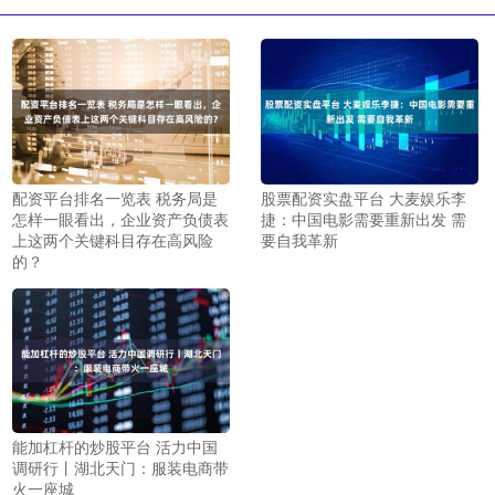
配资平台排名一览表 税务局是
股票配资实盘平台 大麦娱乐李
怎样一眼看出，企业资产负债表
捷：中国电影需要重新出发 需
上这两个关键科目存在高风险
要自我革新
的？
能加杠杆的炒股平台 活力中国
调研行丨湖北天门：服装电商带
火一座城