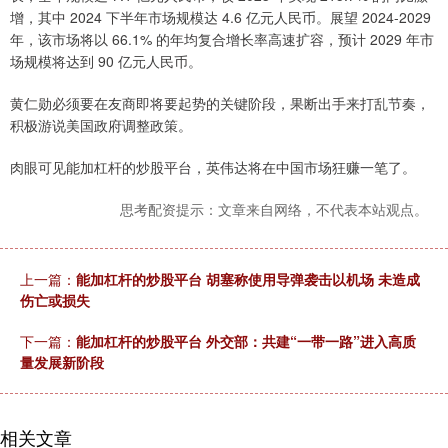
增，其中 2024 下半年市场规模达 4.6 亿元人民币。展望 2024-2029
年，该市场将以 66.1% 的年均复合增长率高速扩容，预计 2029 年市
场规模将达到 90 亿元人民币。
黄仁勋必须要在友商即将要起势的关键阶段，果断出手来打乱节奏，
积极游说美国政府调整政策。
肉眼可见能加杠杆的炒股平台，英伟达将在中国市场狂赚一笔了。
思考配资提示：文章来自网络，不代表本站观点。
上一篇：
能加杠杆的炒股平台 胡塞称使用导弹袭击以机场 未造成
伤亡或损失
下一篇：
能加杠杆的炒股平台 外交部：共建“一带一路”进入高质
量发展新阶段
相关文章