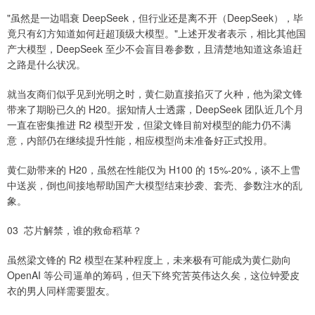
"虽然是一边唱衰 DeepSeek，但行业还是离不开（DeepSeek），毕
竟只有幻方知道如何赶超顶级大模型。"上述开发者表示，相比其他国
产大模型，DeepSeek 至少不会盲目卷参数，且清楚地知道这条追赶
之路是什么状况。
就当友商们似乎见到光明之时，黄仁勋直接掐灭了火种，他为梁文锋
带来了期盼已久的 H20。据知情人士透露，DeepSeek 团队近几个月
一直在密集推进 R2 模型开发，但梁文锋目前对模型的能力仍不满
意，内部仍在继续提升性能，相应模型尚未准备好正式投用。
黄仁勋带来的 H20，虽然在性能仅为 H100 的 15%-20%，谈不上雪
中送炭，倒也间接地帮助国产大模型结束抄袭、套壳、参数注水的乱
象。
03 芯片解禁，谁的救命稻草？
虽然梁文锋的 R2 模型在某种程度上，未来极有可能成为黄仁勋向
OpenAI 等公司逼单的筹码，但天下终究苦英伟达久矣，这位钟爱皮
衣的男人同样需要盟友。