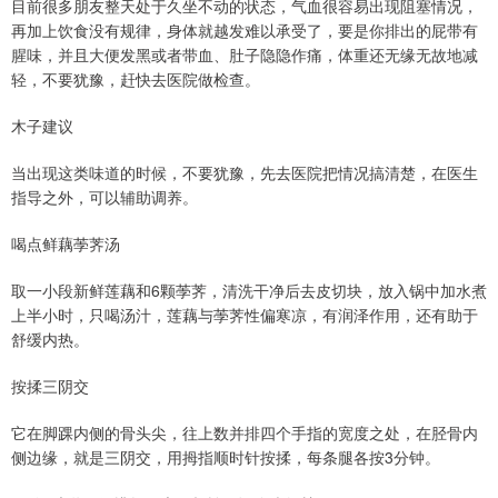
目前很多朋友整天处于久坐不动的状态，气血很容易出现阻塞情况，
再加上饮食没有规律，身体就越发难以承受了，要是你排出的屁带有
腥味，并且大便发黑或者带血、肚子隐隐作痛，体重还无缘无故地减
轻，不要犹豫，赶快去医院做检查。
木子建议
当出现这类味道的时候，不要犹豫，先去医院把情况搞清楚，在医生
指导之外，可以辅助调养。
喝点鲜藕荸荠汤
取一小段新鲜莲藕和6颗荸荠，清洗干净后去皮切块，放入锅中加水煮
上半小时，只喝汤汁，莲藕与荸荠性偏寒凉，有润泽作用，还有助于
舒缓内热。
按揉三阴交
它在脚踝内侧的骨头尖，往上数并排四个手指的宽度之处，在胫骨内
侧边缘，就是三阴交，用拇指顺时针按揉，每条腿各按3分钟。