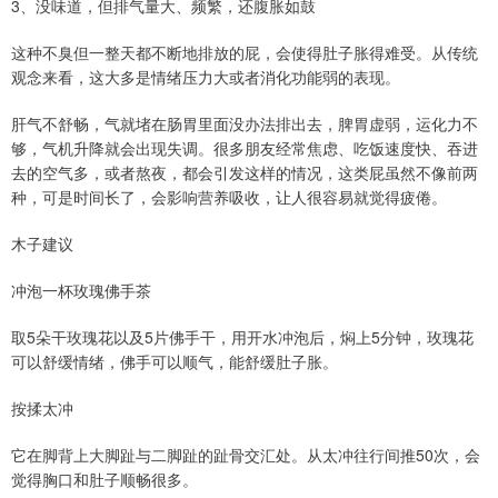
3、没味道，但排气量大、频繁，还腹胀如鼓
这种不臭但一整天都不断地排放的屁，会使得肚子胀得难受。从传统
观念来看，这大多是情绪压力大或者消化功能弱的表现。
肝气不舒畅，气就堵在肠胃里面没办法排出去，脾胃虚弱，运化力不
够，气机升降就会出现失调。很多朋友经常焦虑、吃饭速度快、吞进
去的空气多，或者熬夜，都会引发这样的情况，这类屁虽然不像前两
种，可是时间长了，会影响营养吸收，让人很容易就觉得疲倦。
木子建议
冲泡一杯玫瑰佛手茶
取5朵干玫瑰花以及5片佛手干，用开水冲泡后，焖上5分钟，玫瑰花
可以舒缓情绪，佛手可以顺气，能舒缓肚子胀。
按揉太冲
它在脚背上大脚趾与二脚趾的趾骨交汇处。从太冲往行间推50次，会
觉得胸口和肚子顺畅很多。