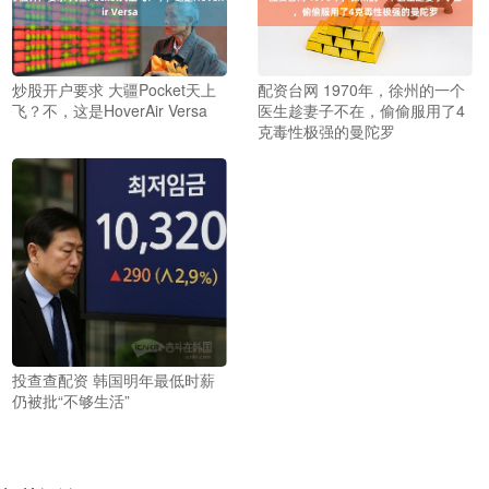
炒股开户要求 大疆Pocket天上
配资台网 1970年，徐州的一个
飞？不，这是HoverAir Versa
医生趁妻子不在，偷偷服用了4
克毒性极强的曼陀罗
投查查配资 韩国明年最低时薪
仍被批“不够生活”