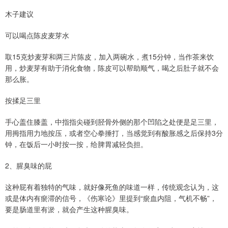
木子建议
可以喝点陈皮麦芽水
取15克炒麦芽和两三片陈皮，加入两碗水，煮15分钟，当作茶来饮
用，炒麦芽有助于消化食物，陈皮可以帮助顺气，喝之后肚子就不会
那么胀。
按揉足三里
手心盖住膝盖，中指指尖碰到胫骨外侧的那个凹陷之处便是足三里，
用拇指用力地按压，或者空心拳捶打，当感觉到有酸胀感之后保持3分
钟，在饭后一小时按一按，给脾胃减轻负担。
2、腥臭味的屁
这种屁有着独特的气味，就好像死鱼的味道一样，传统观念认为，这
或是体内有瘀滞的信号，《伤寒论》里提到“瘀血内阻，气机不畅”，
要是肠道里有淤，就会产生这种腥臭味。