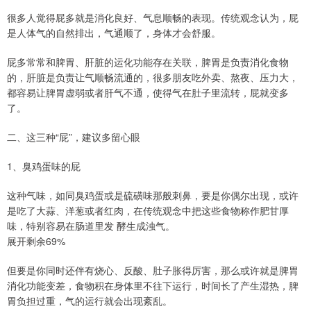
很多人觉得屁多就是消化良好、气息顺畅的表现。传统观念认为，屁
是人体气的自然排出，气通顺了，身体才会舒服。
屁多常常和脾胃、肝脏的运化功能存在关联，脾胃是负责消化食物
的，肝脏是负责让气顺畅流通的，很多朋友吃外卖、熬夜、压力大，
都容易让脾胃虚弱或者肝气不通，使得气在肚子里流转，屁就变多
了。
二、这三种“屁”，建议多留心眼
1、臭鸡蛋味的屁
这种气味，如同臭鸡蛋或是硫磺味那般刺鼻，要是你偶尔出现，或许
是吃了大蒜、洋葱或者红肉，在传统观念中把这些食物称作肥甘厚
味，特别容易在肠道里发 酵生成浊气。
展开剩余69%
但要是你同时还伴有烧心、反酸、肚子胀得厉害，那么或许就是脾胃
消化功能变差，食物积在身体里不往下运行，时间长了产生湿热，脾
胃负担过重，气的运行就会出现紊乱。