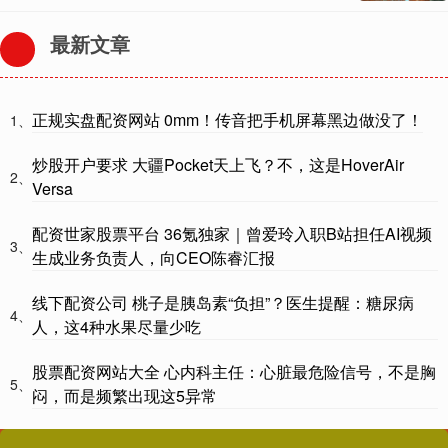
最新文章
正规实盘配资网站 0mm！传音把手机屏幕黑边做没了！
1、
炒股开户要求 大疆Pocket天上飞？不，这是HoverAir
2、
Versa
配资世家股票平台 36氪独家｜曾爱玲入职B站担任AI视频
3、
生成业务负责人，向CEO陈睿汇报
线下配资公司 桃子是胰岛素“负担”？医生提醒：糖尿病
4、
人，这4种水果尽量少吃
股票配资网站大全 心内科主任：心脏最危险信号，不是胸
5、
闷，而是频繁出现这5异常