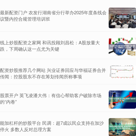
最新配资门户 农发行湖南省分行举办2025年度条线会
议暨内控合规管理培训班
线上炒股配资之家网 和讯投顾刘昌松：A股放量大
跌，下周确认这一点尤为关键
配资炒股推荐几个网站 兴业证券回应与华福证券合并
传闻：控股股东不存在筹划传闻所称事项
股票开户 英飞凌潘大伟：有信心帮助客户破除市场
的“内卷”
能加杠杆的炒股平台 民调：超7成以民众支持在加沙
停火 多数人反对总理方案