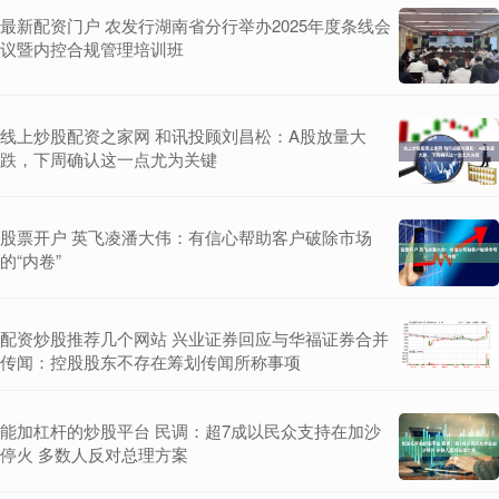
最新配资门户 农发行湖南省分行举办2025年度条线会
议暨内控合规管理培训班
线上炒股配资之家网 和讯投顾刘昌松：A股放量大
跌，下周确认这一点尤为关键
股票开户 英飞凌潘大伟：有信心帮助客户破除市场
的“内卷”
配资炒股推荐几个网站 兴业证券回应与华福证券合并
传闻：控股股东不存在筹划传闻所称事项
能加杠杆的炒股平台 民调：超7成以民众支持在加沙
停火 多数人反对总理方案