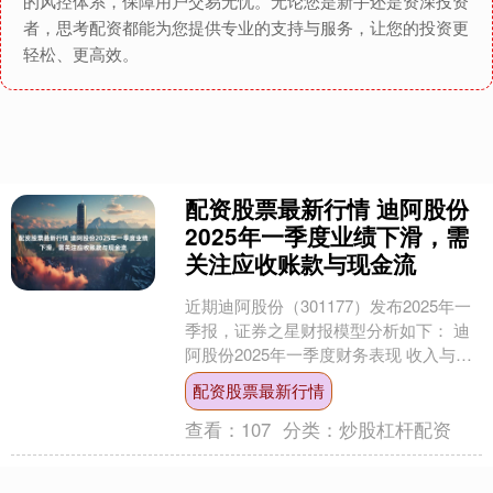
的风控体系，保障用户交易无忧。无论您是新手还是资深投资
者，思考配资都能为您提供专业的支持与服务，让您的投资更
轻松、更高效。
配资股票最新行情 迪阿股份
2025年一季度业绩下滑，需
关注应收账款与现金流
近期迪阿股份（301177）发布2025年一
季报，证券之星财报模型分析如下： 迪
阿股份2025年一季度财务表现 收入与利
润情况 营业总收入：4.08亿元，同比
配资股票最新行情
下....
查看：
107
分类：
炒股杠杆配资