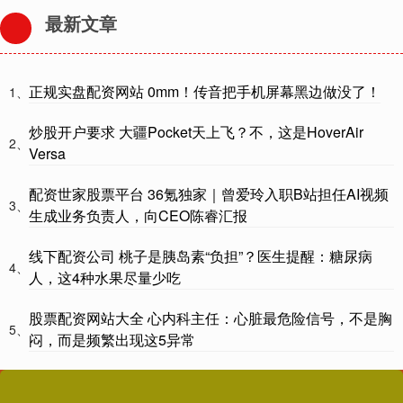
最新文章
正规实盘配资网站 0mm！传音把手机屏幕黑边做没了！
1、
炒股开户要求 大疆Pocket天上飞？不，这是HoverAir
2、
Versa
配资世家股票平台 36氪独家｜曾爱玲入职B站担任AI视频
3、
生成业务负责人，向CEO陈睿汇报
线下配资公司 桃子是胰岛素“负担”？医生提醒：糖尿病
4、
人，这4种水果尽量少吃
股票配资网站大全 心内科主任：心脏最危险信号，不是胸
5、
闷，而是频繁出现这5异常