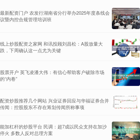
最新配资门户 农发行湖南省分行举办2025年度条线会
议暨内控合规管理培训班
线上炒股配资之家网 和讯投顾刘昌松：A股放量大
跌，下周确认这一点尤为关键
股票开户 英飞凌潘大伟：有信心帮助客户破除市场
的“内卷”
配资炒股推荐几个网站 兴业证券回应与华福证券合并
传闻：控股股东不存在筹划传闻所称事项
能加杠杆的炒股平台 民调：超7成以民众支持在加沙
停火 多数人反对总理方案