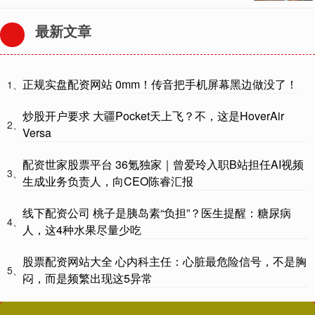
最新文章
正规实盘配资网站 0mm！传音把手机屏幕黑边做没了！
1、
炒股开户要求 大疆Pocket天上飞？不，这是HoverAir
2、
Versa
配资世家股票平台 36氪独家｜曾爱玲入职B站担任AI视频
3、
生成业务负责人，向CEO陈睿汇报
线下配资公司 桃子是胰岛素“负担”？医生提醒：糖尿病
4、
人，这4种水果尽量少吃
股票配资网站大全 心内科主任：心脏最危险信号，不是胸
5、
闷，而是频繁出现这5异常