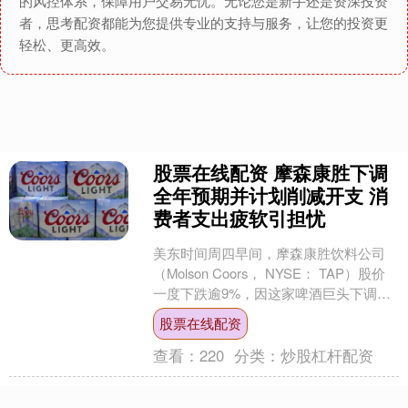
的风控体系，保障用户交易无忧。无论您是新手还是资深投资
者，思考配资都能为您提供专业的支持与服务，让您的投资更
轻松、更高效。
股票在线配资 摩森康胜下调
全年预期并计划削减开支 消
费者支出疲软引担忧
美东时间周四早间，摩森康胜饮料公司
（Molson Coors， NYSE： TAP）股价
一度下跌逾9%，因这家啤酒巨头下调全
年业绩指引并宣布削减开支计划股票在
股票在线配资
线....
查看：
220
分类：
炒股杠杆配资