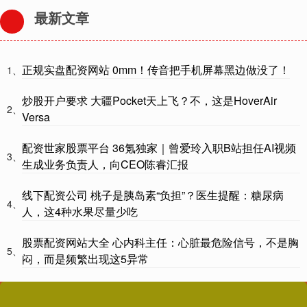
最新文章
正规实盘配资网站 0mm！传音把手机屏幕黑边做没了！
1、
炒股开户要求 大疆Pocket天上飞？不，这是HoverAir
2、
Versa
配资世家股票平台 36氪独家｜曾爱玲入职B站担任AI视频
3、
生成业务负责人，向CEO陈睿汇报
线下配资公司 桃子是胰岛素“负担”？医生提醒：糖尿病
4、
人，这4种水果尽量少吃
股票配资网站大全 心内科主任：心脏最危险信号，不是胸
5、
闷，而是频繁出现这5异常