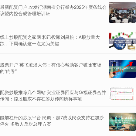
最新配资门户 农发行湖南省分行举办2025年度条线会
议暨内控合规管理培训班
线上炒股配资之家网 和讯投顾刘昌松：A股放量大
跌，下周确认这一点尤为关键
股票开户 英飞凌潘大伟：有信心帮助客户破除市场
的“内卷”
配资炒股推荐几个网站 兴业证券回应与华福证券合并
传闻：控股股东不存在筹划传闻所称事项
能加杠杆的炒股平台 民调：超7成以民众支持在加沙
停火 多数人反对总理方案