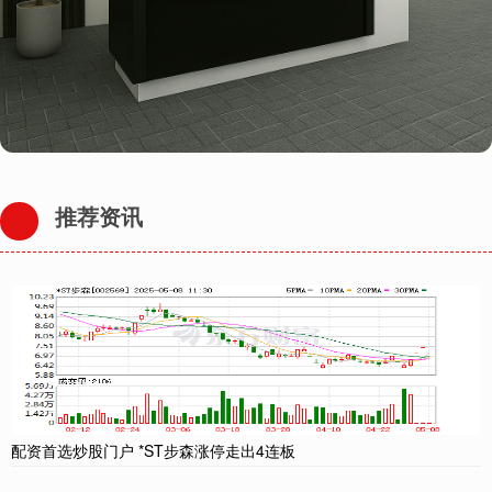
推荐资讯
配资首选炒股门户 *ST步森涨停走出4连板