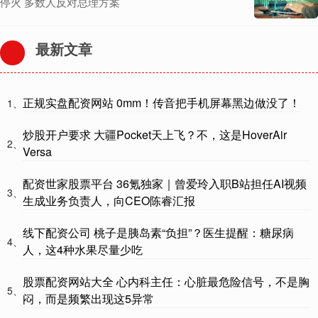
停火 多数人反对总理方案
最新文章
正规实盘配资网站 0mm！传音把手机屏幕黑边做没了！
1、
炒股开户要求 大疆Pocket天上飞？不，这是HoverAir
2、
Versa
配资世家股票平台 36氪独家｜曾爱玲入职B站担任AI视频
3、
生成业务负责人，向CEO陈睿汇报
线下配资公司 桃子是胰岛素“负担”？医生提醒：糖尿病
4、
人，这4种水果尽量少吃
股票配资网站大全 心内科主任：心脏最危险信号，不是胸
5、
闷，而是频繁出现这5异常