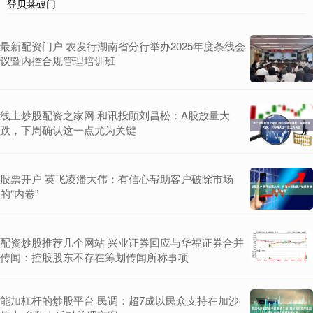
登贝莱破门
最新配资门户 农发行湖南省分行举办2025年度条线会
议暨内控合规管理培训班
线上炒股配资之家网 和讯投顾刘昌松：A股放量大
跌，下周确认这一点尤为关键
股票开户 英飞凌潘大伟：有信心帮助客户破除市场
的“内卷”
配资炒股推荐几个网站 兴业证券回应与华福证券合并
传闻：控股股东不存在筹划传闻所称事项
能加杠杆的炒股平台 民调：超7成以民众支持在加沙