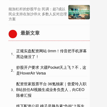
能加杠杆的炒股平台 民调：超7成以
民众支持在加沙停火 多数人反对总理
方案
最新文章
正规实盘配资网站 0mm！传音把手机屏幕
1、
黑边做没了！
炒股开户要求 大疆Pocket天上飞？不，这
2、
是HoverAir Versa
配资世家股票平台 36氪独家｜曾爱玲入职
B站担任AI视频生成业务负责人，向CEO
3、
陈睿汇报
线下配资公司 桃子是胰岛素“负担”？医生