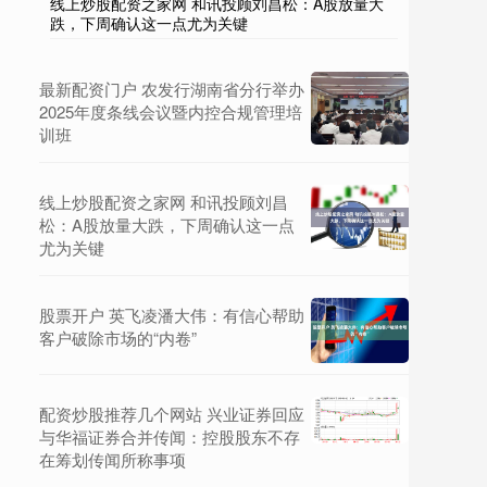
线上炒股配资之家网 和讯投顾刘昌松：A股放量大
跌，下周确认这一点尤为关键
最新配资门户 农发行湖南省分行举办
2025年度条线会议暨内控合规管理培
训班
线上炒股配资之家网 和讯投顾刘昌
松：A股放量大跌，下周确认这一点
尤为关键
股票开户 英飞凌潘大伟：有信心帮助
客户破除市场的“内卷”
配资炒股推荐几个网站 兴业证券回应
与华福证券合并传闻：控股股东不存
在筹划传闻所称事项